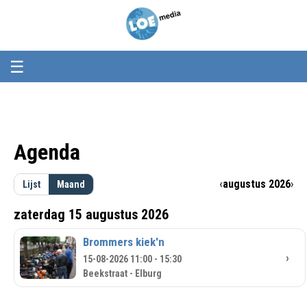
Loemedia
Loemedia
-
Weet
wat
er
☰
speelt!
Agenda
‹
augustus 2026
›
Lijst
Maand
zaterdag 15 augustus 2026
Brommers kiek'n
›
15-08-2026 11:00 - 15:30
Beekstraat - Elburg