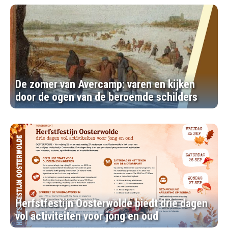
De zomer van Avercamp: varen en kijken
door de ogen van de beroemde schilders
Herfstfestijn Oosterwolde biedt drie dagen
vol activiteiten voor jong en oud