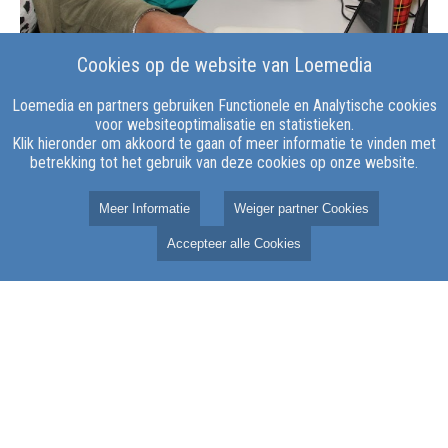
Cookies op de website van Loemedia
Loemedia en partners gebruiken Functionele en Analytische cookies
voor websiteoptimalisatie en statistieken.
Klik hieronder om akkoord te gaan of meer informatie te vinden met
betrekking tot het gebruik van deze cookies op onze website.
4 augustus 2026
Meer Informatie
Weiger partner Cookies
Gemeente Elburg opent subsidieaanvraag voor
2027
Accepteer alle Cookies
ELBURG – Verenigingen, stichtingen en andere organisaties in de
gemeente Elburg kunnen vanaf nu subsidie aanvragen voor
activiteiten in 2027. De aanvraag moet uiterlijk 1 september 2026
bij de gemeente binnen zijn.