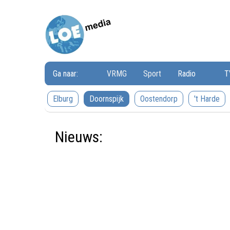
Loemedia
Loemedia
-
Weet
wat
er
speelt!
Ga naar:
VRMG
Sport
Radio
T
Elburg
Doornspijk
Oostendorp
't Harde
Nieuws: