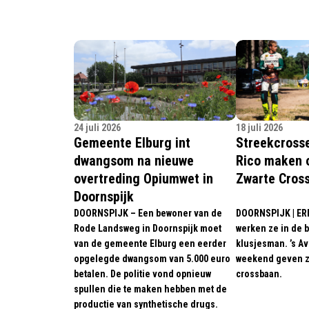
24 juli 2026
18 juli 2026
Gemeente Elburg int
Streekcross
dwangsom na nieuwe
Rico maken 
overtreding Opiumwet in
Zwarte Cros
Doornspijk
DOORNSPIJK – Een bewoner van de
DOORNSPIJK | ER
Rode Landsweg in Doornspijk moet
werken ze in de b
van de gemeente Elburg een eerder
klusjesman. ’s Av
opgelegde dwangsom van 5.000 euro
weekend geven z
betalen. De politie vond opnieuw
crossbaan.
spullen die te maken hebben met de
productie van synthetische drugs.