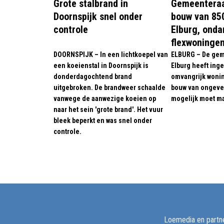
Grote stalbrand in
Gemeenteraa
Doornspijk snel onder
bouw van 85
controle
Elburg, onda
flexwoninge
DOORNSPIJK – In een lichtkoepel van
ELBURG – De gem
een koeienstal in Doornspijk is
Elburg heeft ing
donderdagochtend brand
omvangrijk woni
uitgebroken. De brandweer schaalde
bouw van ongeve
vanwege de aanwezige koeien op
mogelijk moet m
naar het sein 'grote brand'. Het vuur
bleek beperkt en was snel onder
controle.
Loemedia en partne