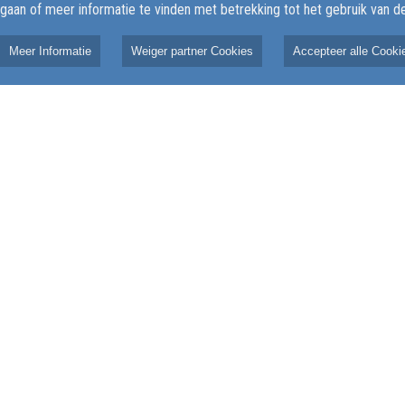
 gaan of meer informatie te vinden met betrekking tot het gebruik van 
Meer Informatie
Weiger partner Cookies
Accepteer alle Cooki
19 mei 2026
Eerste dag avondvierdaagse
l4daagse
Doornspijk zit erop
ouden het
 deelnemers aan de
DOORNSPIJK - De 49e editie van de
gse in Doornspijk
Avondwandel4daagse in Doornspijk is
avond genieten van
maandagavond van start gegaan.
heden tijdens de
Hoewel de eerste wandelaars nog met