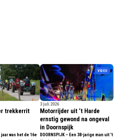
VIDEO
3 juli 2026
r trekkerrit
Motorrijder uit ’t Harde
ernstig gewond na ongeval
in Doornspijk
jaar was het de 16e
DOORNSPIJK – Een 38-jarige man uit ’t