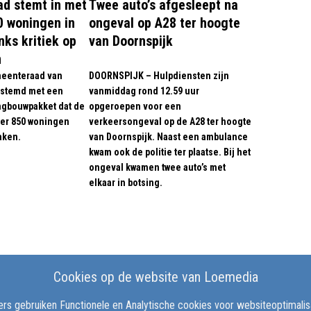
d stemt in met
Twee auto’s afgesleept na
0 woningen in
ongeval op A28 ter hoogte
nks kritiek op
van Doornspijk
n
eenteraad van
DOORNSPIJK – Hulpdiensten zijn
estemd met een
vanmiddag rond 12.59 uur
ngbouwpakket dat de
opgeroepen voor een
er 850 woningen
verkeersongeval op de A28 ter hoogte
aken.
van Doornspijk. Naast een ambulance
kwam ook de politie ter plaatse. Bij het
ongeval kwamen twee auto’s met
elkaar in botsing.
Cookies op de website van Loemedia
rs gebruiken Functionele en Analytische cookies voor websiteoptimalisat