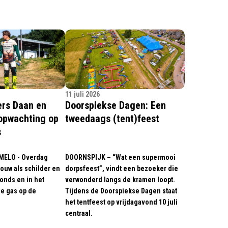
11 juli 2026
ers Daan en
Doorspiekse Dagen: Een
opwachting op
tweedaags (tent)feest
s
MELO - Overdag
DOORNSPIJK – “Wat een supermooi
ouw als schilder en
dorpsfeest”, vindt een bezoeker die
onds en in het
verwonderd langs de kramen loopt.
e gas op de
Tijdens de Doorspiekse Dagen staat
het tentfeest op vrijdagavond 10 juli
centraal.