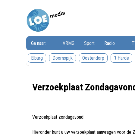
Loemedia
Loemedia
-
Weet
wat
er
speelt!
Ga naar:
VRMG
Sport
Radio
T
Elburg
Doornspijk
Oostendorp
't Harde
Verzoekplaat Zondagavon
Verzoekplaat zondagavond
Hieronder kunt u uw verzoekplaat aanvragen voor de