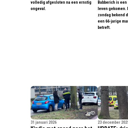
volledig afgesloten na een ernstig
Babberich is een
ongeval.
leven gekomen. D
zondag bekend da
een 66-jarige man
betreft.
31 januari 2026
23 december 202