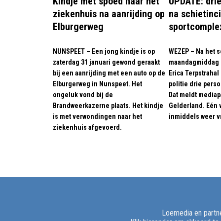
Kindje met spoed naar het
UPDATE: dri
ziekenhuis na aanrijding op
na schietinci
Elburgerweg
sportcomple
NUNSPEET – Een jong kindje is op
WEZEP – Na het s
zaterdag 31 januari gewond geraakt
maandagmiddag b
bij een aanrijding met een auto op de
Erica Terpstrahal
Elburgerweg in Nunspeet. Het
politie drie per
ongeluk vond bij de
Dat meldt media
Brandweerkazerne plaats. Het kindje
Gelderland. Eén 
is met verwondingen naar het
inmiddels weer vr
ziekenhuis afgevoerd.
Loemedia en partne