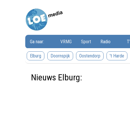
Loemedia
Loemedia
-
Weet
wat
er
speelt!
Ga naar:
VRMG
Sport
Radio
T
Elburg
Doornspijk
Oostendorp
't Harde
Nieuws Elburg: