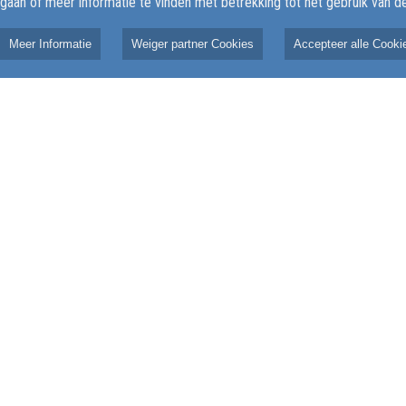
 gaan of meer informatie te vinden met betrekking tot het gebruik van 
Meer Informatie
Weiger partner Cookies
Accepteer alle Cooki
5
4 juni 2025
gewond na val
Ochtendspits verstoord
er op kruising
door verkeersongeval op
Elburgerweg in Nunspeet
ulpdiensten zijn
NUNSPEET - Woensdagochtend is de
itgerukt voor een
ochtendspits op de N310 bij Nunspeet
l op de kruising van
kortstondig verstoord geraakt door
n de Van Asch van
een verkeersongeval. Rond negen
ebroek. De melding
uur werden de hulpdiensten