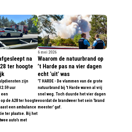
6 mei 2026
afgesleept na
Waarom de natuurbrand op
28 ter hoogte
’t Harde pas na vier dagen
jk
echt 'uit' was
lpdiensten zijn
'T HARDE - De vlammen van de grote
2.59 uur
natuurbrand bij 't Harde waren al vrij
 een
snel weg. Toch duurde het vier dagen
op de A28 ter hoogte
voordat de brandweer het sein 'brand
Naast een ambulance
meester' gaf.
e ter plaatse. Bij het
wee auto’s met