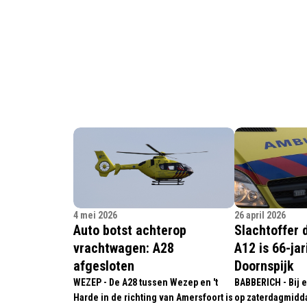
4 mei 2026
26 april 2026
Auto botst achterop
Slachtoffer 
vrachtwagen: A28
A12 is 66-ja
afgesloten
Doornspijk
WEZEP - De A28 tussen Wezep en 't
BABBERICH - Bij 
Harde in de richting van Amersfoort is
op zaterdagmidda