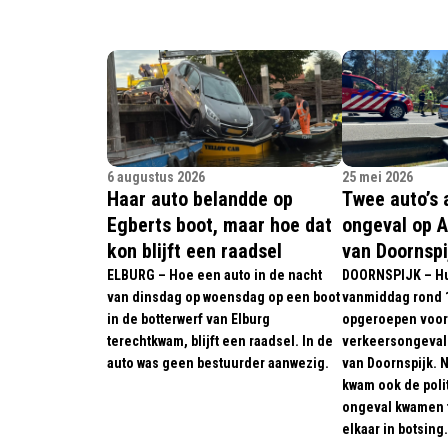
6 augustus 2026
25 mei 2026
Haar auto belandde op
Twee auto’s 
Egberts boot, maar hoe dat
ongeval op A
kon blijft een raadsel
van Doornspi
ELBURG – Hoe een auto in de nacht
DOORNSPIJK – Hu
van dinsdag op woensdag op een boot
vanmiddag rond 1
in de botterwerf van Elburg
opgeroepen voor
terechtkwam, blijft een raadsel. In de
verkeersongeval 
auto was geen bestuurder aanwezig.
van Doornspijk. 
kwam ook de politi
ongeval kwamen t
elkaar in botsing.