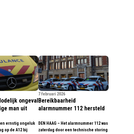
7 februari 2026
dodelijk ongeval
Bereikbaarheid
rige man uit
alarmnummer 112 hersteld
een ernstig ongeluk
DEN HAAG – Het alarmnummer 112 was
g op de A12 bij
zaterdag door een technische storing