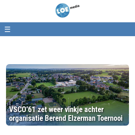
Loemedia
Loemedia
-
Weet
wat
er
☰
speelt!
VSCO’61 zet weer vinkje achter
organisatie Berend Elzerman Toernooi