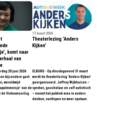
17 maart 2026
t
Theaterlezing ‘Anders
emde
Kijken’
e’, komt naar
erhaal van
de
rdag 20 juni 2026
ELBURG - Op dinsdagavond 31 maart
een bijzondere gast:
wordt de theaterlezing ‘Anders Kijken’
i, wereldwijd
georganiseerd. Jeffrey Wijkhuizen –
Napalmmeisje’ van de
spreker, goochelaar en zelf autistisch
t de Vietnamoorlog.
– neemt het publiek mee in anders
denken, vastlopen en weer opstaan.