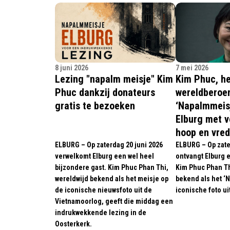
8 juni 2026
7 mei 2026
Lezing "napalm meisje" Kim
Kim Phuc, he
Phuc dankzij donateurs
wereldbero
gratis te bezoeken
‘Napalmmeisj
Elburg met v
hoop en vre
ELBURG – Op zaterdag 20 juni 2026
ELBURG – Op zate
verwelkomt Elburg een wel heel
ontvangt Elburg 
bijzondere gast. Kim Phuc Phan Thi,
Kim Phuc Phan Th
wereldwijd bekend als het meisje op
bekend als het ‘
de iconische nieuwsfoto uit de
iconische foto ui
Vietnamoorlog, geeft die middag een
indrukwekkende lezing in de
Oosterkerk.