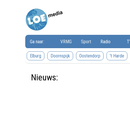
Loemedia
Loemedia
-
Weet
wat
er
speelt!
Ga naar:
VRMG
Sport
Radio
T
Elburg
Doornspijk
Oostendorp
't Harde
Nieuws: