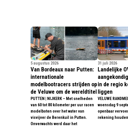
5 augustus 2026
31 juli 2026
Van Bordeaux naar Putten:
Landelijke O
internationale
aangekondig
modelbootracers strijden op
in de regio k
de Veluwe om de wereldtitel
liggen
PUTTEN | NIJKERK – Met snelheden
VELUWE RANDMEER
van 60 tot 80 kilometer per uur racen
woensdag 9 sept
modelboten over het water van
openbaar vervoer
visvijver de Berenkuil in Putten.
rekening houden 
Onverwachts werd daar het