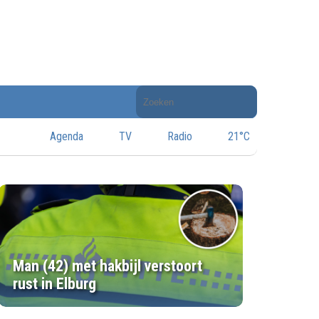
Doorzoek
de
website
Agenda
TV
Radio
21°C
Man (42) met hakbijl verstoort
rust in Elburg