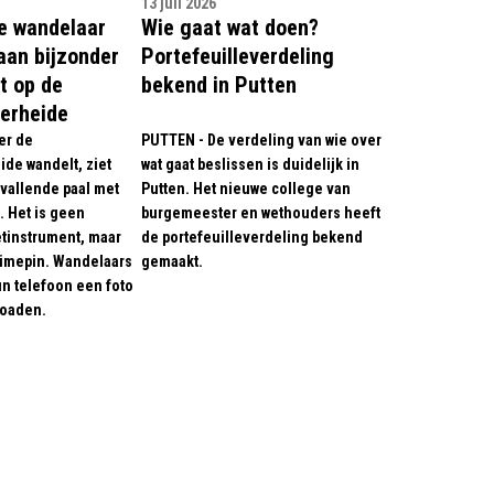
13 juli 2026
e wandelaar
Wie gaat wat doen?
an bijzonder
Portefeuilleverdeling
t op de
bekend in Putten
erheide
er de
PUTTEN - De verdeling van wie over
ide wandelt, ziet
wat gaat beslissen is duidelijk in
pvallende paal met
Putten. Het nieuwe college van
. Het is geen
burgemeester en wethouders heeft
tinstrument, maar
de portefeuilleverdeling bekend
imepin. Wandelaars
gemaakt.
n telefoon een foto
loaden.