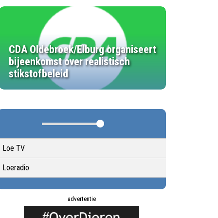
CDA Oldebroek/Elburg organiseert
bijeenkomst over realistisch
stikstofbeleid
Loe TV
Loeradio
advertentie