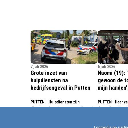
7 juli 2026
6 juli 2026
Grote inzet van
Naomi (19): 
hulpdiensten na
gewoon de t
bedrijfsongeval in Putten
mijn handen'
PUTTEN – Hulpdiensten zijn
PUTTEN - Haar va
dinsdagochtend met spoed uitgerukt
de melkveeboerde
voor een bedrijfsongeval aan de
Naomi van Kempen
Ruitenbeek in Putten. Ook een
niets liever doen
Loemedia en partne
traumahelikopter werd opgeroepen.