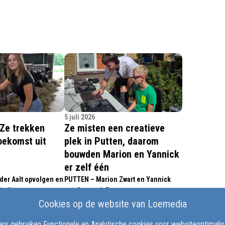
5 juli 2026
'Ze trekken
Ze misten een creatieve
oekomst uit
plek in Putten, daarom
bouwden Marion en Yannick
er zelf één
der Aalt opvolgen en
PUTTEN – Marion Zwart en Yannick
rij voortzetten,
van Soest uit Putten startten samen
 uit Putten zou
met een werkgroep bureau de
Cookies op de website van Loemedia
.
Ontsnapping. Een ontmoetingsplaats
rs gebruiken Functionele en Analytische cookies voor websiteoptimalisat
voor creatieve workshops en