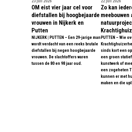
23 juli 2026
22 juli 2026
OM eist vier jaar cel voor
Zo kan ieder
diefstallen bij hoogbejaarde
meebouwen a
vrouwen in Nijkerk en
natuurprojec
Putten
Krachtighuiz
NIJKERK | PUTTEN – Een 29-jarige man
PUTTEN – Wie ov
wordt verdacht van een reeks brutale
Krachtighuizerhe
diefstallen bij negen hoogbejaarde
sinds kort een o
vrouwen. De slachtoffers waren
een groen statief
tussen de 80 en 98 jaar oud.
kunstwerk of mee
een zogeheten T
kunnen er met hu
maken en die up