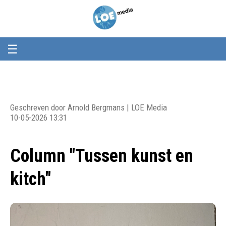
Loemedia
Loemedia
-
Weet
wat
er
☰
speelt!
Geschreven door Arnold Bergmans | LOE Media
10-05-2026 13:31
Column "Tussen kunst en
kitch"