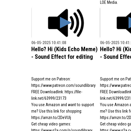
LOE Media.
06-05-2025 10:41:08
06-05-2025 10:41
Hello? Hi (Kids Echo Meme)
Hello? Hi (K
- Sound Effect for editing
- Sound Effec
Support me on Patreon:
Support me on Pat
https://www.patreon.com/soundlibrary
https://www.patre
FREE Downloadlink: https://file-
FREE Downloadlink: 
link.net/63999/23173
link.net/63999/23
You use Amazon and want to support
You use Amazon a
me? Use this link for shopping:
me? Use this link 
https://amzn.to/2DeVUlj
https://amzn.to/2
Get cheap video games:
Get cheap video g
https://www.g2a.com/n/soundlibrary
https://www.g2a.c