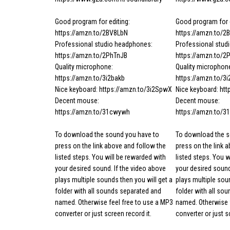
Good program for editing:
Good program for e
https://amzn.to/2BV8LbN
https://amzn.to/2
Professional studio headphones:
Professional stud
https://amzn.to/2PhTnJB
https://amzn.to/2
Quality microphone:
Quality microphon
https://amzn.to/3i2bakb
https://amzn.to/3
Nice keyboard: https://amzn.to/3i2SpwX
Nice keyboard: ht
Decent mouse:
Decent mouse:
https://amzn.to/31cwywh
https://amzn.to/
To download the sound you have to
To download the s
press on the link above and follow the
press on the link 
listed steps. You will be rewarded with
listed steps. You w
your desired sound. If the video above
your desired sound
plays multiple sounds then you will get a
plays multiple soun
folder with all sounds separated and
folder with all so
named. Otherwise feel free to use a MP3
named. Otherwise f
converter or just screen record it.
converter or just s