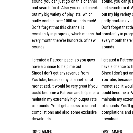
sound, you can just go on this channel
sound, you can jus
and search for it. Also you could check
and search for it.
out my big variety of playlists, which
out my big variety 
partly contain over 1000 sounds each!
partly contain ove
Don't forget that this channel is
Don't forget that t
constantly in progress, which means that
constantly in prog
every month there're hundreds of new
every month there
sounds.
sounds.
I created a Patreon page, so you guys
I created a Patreo
have a chance to help me out.
have a chance to h
Since I don't get any revenue from
Since I don't get 
YouTube, because my channel is not
YouTube, because 
monetized, it would be very great if you
monetized, it would
could become a Patreon and help me to
could become a Pa
maintain my extremely high output rate
maintain my extrem
of sounds. You'll get access to sound
of sounds. You'll 
compilations and also some exclusive
compilations and 
downloads.
downloads.
DISCLAIMER
DISCLAIMER