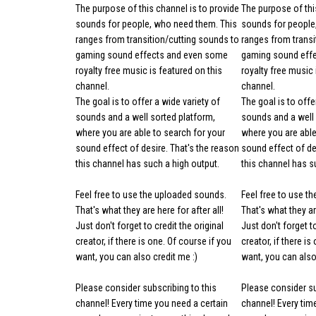
The purpose of this channel is to provide
The purpose of thi
sounds for people, who need them. This
sounds for people
ranges from transition/cutting sounds to
ranges from transi
gaming sound effects and even some
gaming sound eff
royalty free music is featured on this
royalty free music 
channel.
channel.
The goal is to offer a wide variety of
The goal is to offe
sounds and a well sorted platform,
sounds and a well 
where you are able to search for your
where you are able
sound effect of desire. That's the reason
sound effect of de
this channel has such a high output.
this channel has s
Feel free to use the uploaded sounds.
Feel free to use t
That's what they are here for after all!
That's what they are
Just don't forget to credit the original
Just don't forget to
creator, if there is one. Of course if you
creator, if there is
want, you can also credit me :)
want, you can also 
Please consider subscribing to this
Please consider su
channel! Every time you need a certain
channel! Every tim