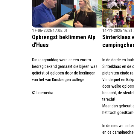
17-06-2026 17:05:01
14-11-2025 16:31
Opbrengst beklimmen Alp
Sinterklaas 
d'Hues
campingchao
Dinsdagmiddag werd er een enorm
In de derde en laat
bedrag bekend gemaakt die bijeen was
Sinterklaas en de 
gefietst of gelopen door de leerlingen
pieten ten einde raa
van het van Kinsbergen college.
Vlinderpiet en Ba
door welke oploss
© Loemedia
bedacht, de sleutel
terecht!
Maar dan gebeurt e
het toch goedkom
In de nieuwe sinter
en de campingchao