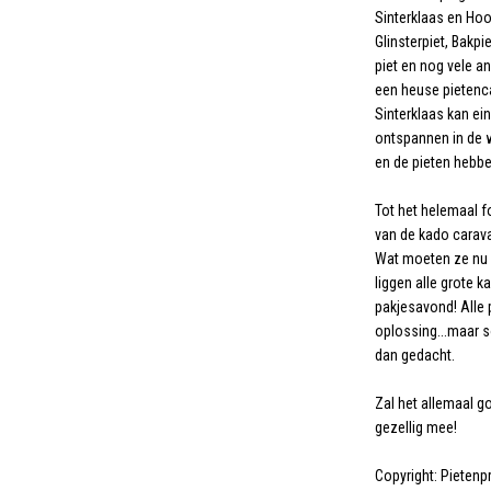
Sinterklaas en Hoo
Glinsterpiet, Bakpie
piet en nog vele a
een heuse pietenc
Sinterklaas kan ei
ontspannen in de 
en de pieten hebbe
Tot het helemaal fo
van de kado carava
Wat moeten ze nu 
liggen alle grote k
pakjesavond! Alle
oplossing...maar s
dan gedacht.
Zal het allemaal g
gezellig mee!
Copyright: Pietenpr