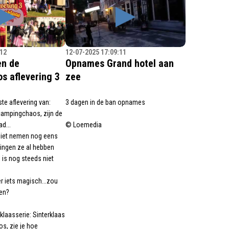
:12
12-07-2025 17:09:11
en de
Opnames Grand hotel aan
s aflevering 3
zee
ste aflevering van:
3 dagen in de ban opnames
campingchaos, zijn de
d...
© Loemedia
kpiet nemen nog eens
ingen ze al hebben
 is nog steeds niet
r iets magisch...zou
en?
klaasserie: Sinterklaas
s, zie je hoe