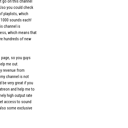
t go on this channel
 Also you could check
of playlists, which
r 1000 sounds each!
his channel is
ress, which means that
're hundreds of new
n page, so you guys
elp me out.
any revenue from
my channel is not
 be very great if you
treon and help me to
ely high output rate
get access to sound
also some exclusive