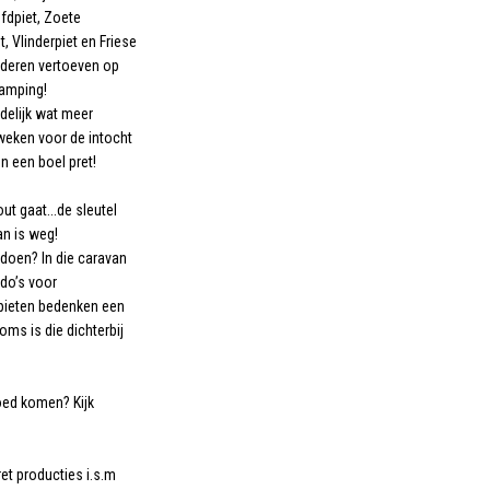
fdpiet, Zoete
t, Vlinderpiet en Friese
nderen vertoeven op
amping!
ndelijk wat meer
weken voor de intocht
n een boel pret!
ut gaat...de sleutel
n is weg!
doen? In die caravan
ado’s voor
 pieten bedenken een
oms is die dichterbij
oed komen? Kijk
et producties i.s.m