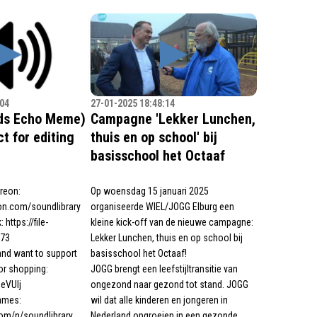
:04
27-01-2025 18:48:14
ids Echo Meme)
Campagne 'Lekker Lunchen,
t for editing
thuis en op school' bij
basisschool het Octaaf
reon:
Op woensdag 15 januari 2025
on.com/soundlibrary
organiseerde WIEL/JOGG Elburg een
https://file-
kleine kick-off van de nieuwe campagne:
173
Lekker Lunchen, thuis en op school bij
nd want to support
basisschool het Octaaf!
for shopping:
JOGG brengt een leefstijltransitie van
DeVUlj
ongezond naar gezond tot stand. JOGG
ames:
wil dat alle kinderen en jongeren in
om/n/soundlibrary
Nederland opgroeien in een gezonde