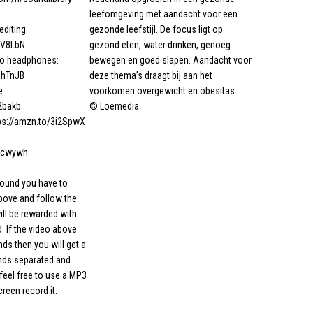
leefomgeving met aandacht voor een
diting:
gezonde leefstijl. De focus ligt op
BV8LbN
gezond eten, water drinken, genoeg
io headphones:
bewegen en goed slapen. Aandacht voor
PhTnJB
deze thema’s draagt bij aan het
e:
voorkomen overgewicht en obesitas.
i2bakb
© Loemedia
tps://amzn.to/3i2SpwX
31cwywh
ound you have to
above and follow the
ill be rewarded with
. If the video above
ds then you will get a
unds separated and
eel free to use a MP3
creen record it.