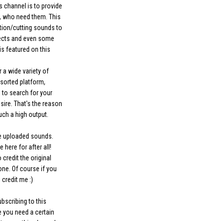
s channel is to provide
, who need them. This
tion/cutting sounds to
ects and even some
is featured on this
r a wide variety of
sorted platform,
 to search for your
sire. That's the reason
uch a high output.
he uploaded sounds.
 here for after all!
 credit the original
 one. Of course if you
credit me :)
bscribing to this
e you need a certain