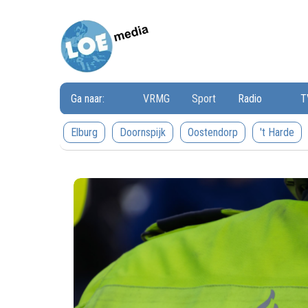
Loemedia
Loemedia
-
Weet
wat
er
speelt!
Ga naar:
VRMG
Sport
Radio
T
Elburg
Doornspijk
Oostendorp
't Harde