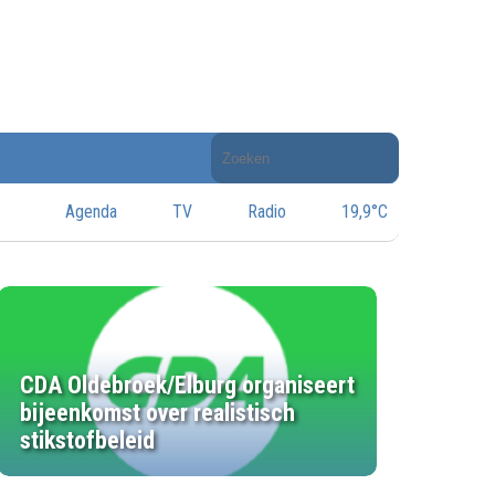
Doorzoek
de
website
Agenda
TV
Radio
19,9°C
CDA Oldebroek/Elburg organiseert
bijeenkomst over realistisch
stikstofbeleid