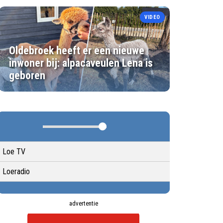
VIDEO
Oldebroek heeft er een nieuwe
inwoner bij: alpacaveulen Lena is
geboren
Loe TV
Loeradio
advertentie