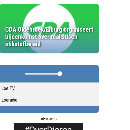
CDA Oldebroek/Elburg organiseert
bijeenkomst over realistisch
stikstofbeleid
Loe TV
Loeradio
advertentie