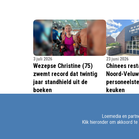
3 juli 2026
23 juni 2026
Wezepse Christine (75)
Chinees rest
zwemt record dat twintig
Noord-Veluw
jaar standhield uit de
personeelste
boeken
keuken
WEZEP – Een Europees record dat
WEZEP – Chinees
ruim twintig jaar standhield, is vorige
Noord-Veluwe in 
week zaterdag eindelijk verbroken.
na de tijdelijke s
Loemedia en partne
week. De zaak dra
Klik hieronder om akkoord te
niet helemaal zo