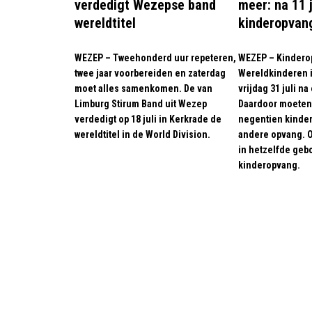
verdedigt Wezepse band
meer: na 11 j
wereldtitel
kinderopvan
WEZEP – Tweehonderd uur repeteren,
WEZEP – Kindero
twee jaar voorbereiden en zaterdag
Wereldkinderen i
moet alles samenkomen. De van
vrijdag 31 juli na
Limburg Stirum Band uit Wezep
Daardoor moeten 
verdedigt op 18 juli in Kerkrade de
negentien kinder
wereldtitel in de World Division.
andere opvang. O
in hetzelfde geb
kinderopvang.