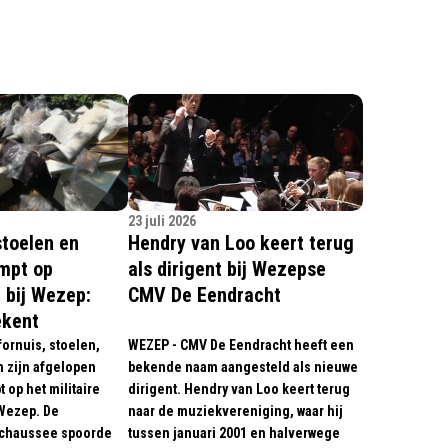
23 juli 2026
stoelen en
Hendry van Loo keert terug
mpt op
als dirigent bij Wezepse
n bij Wezep:
CMV De Eendracht
ekent
ornuis, stoelen,
WEZEP - CMV De Eendracht heeft een
n zijn afgelopen
bekende naam aangesteld als nieuwe
op het militaire
dirigent. Hendry van Loo keert terug
 Wezep. De
naar de muziekvereniging, waar hij
echaussee spoorde
tussen januari 2001 en halverwege