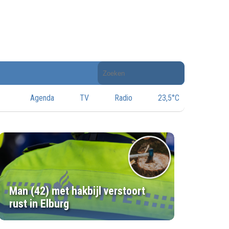
Doorzoek
de
website
Agenda
TV
Radio
23,5°C
Man (42) met hakbijl verstoort
rust in Elburg