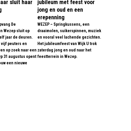
aar sluit haar
jubileum met feest voor
g
jong en oud en een
erepenning
pvang De
WEZEP – Springkussens, een
n Wezep sluit op
draaimolen, suikerspinnen, muziek
 elf jaar de deuren.
en vooral veel lachende gezichten.
vijf peuters en
Het jubileumfeest van Wijk U trok
en op zoek naar een
zaterdag jong en oud naar het
p 31 augustus opent
feestterrein in Wezep.
ouw een nieuwe