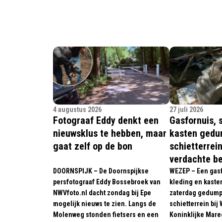
4 augustus 2026
27 juli 2026
Fotograaf Eddy denkt een
Gasfornuis, 
nieuwsklus te hebben, maar
kasten gedu
gaat zelf op de bon
schietterrei
verdachte b
DOORNSPIJK – De Doornspijkse
WEZEP – Een gasf
persfotograaf Eddy Bossebroek van
kleding en kaste
NWVfoto.nl dacht zondag bij Epe
zaterdag gedumpt 
mogelijk nieuws te zien. Langs de
schietterrein bij
Molenweg stonden fietsers en een
Koninklijke Mar