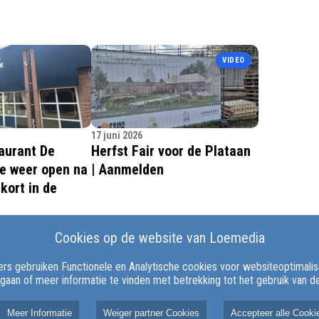
VIDEO
17 juni 2026
aurant De
Herfst Fair voor de Plataan
e weer open na
| Aanmelden
kort in de
 Restaurant De
WEZEP – Op zaterdag 3 oktober 2026
Cookies op de website van Loemedia
Wezep is weer open
vindt bij IKC De Vlinder in Wezep de
luiting van vorige
Herfst Fair De Plataan plaats.
rs gebruiken Functionele en Analytische cookies voor websiteoptimalisat
ait voorlopig nog
 gaan of meer informatie te vinden met betrekking tot het gebruik van 
als voorheen.
Meer Informatie
Weiger partner Cookies
Accepteer alle Cooki