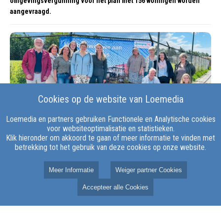
omgevingsvergunning voor het plan met 156 woningen worden
aangevraagd.
Cookies op de website van Loemedia
Loemedia en partners gebruiken Functionele en Analytische cookies
voor websiteoptimalisatie en statistieken.
Klik hieronder om akkoord te gaan of meer informatie te vinden met
11 juni 2026
120 tijdelijke zorgwoningen gepland, maar één
betrekking tot het gebruik van deze cookies op onze website.
stap ontbreekt nog
Meer Informatie
Weiger partner Cookies
NIJKERK – Aan de Wallerstraat in Nijkerk moeten eind eerste
kwartaal van 2027 ongeveer 120 tijdelijke appartementen en
Accepteer alle Cookies
studio’s worden opgeleverd voor bewoners van Beweging 3.0.