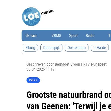
Loemedia
Loemedia
-
Weet
wat
er
speelt!
Ga naar:
VRMG
Sport
Radio
T
Elburg
Doornspijk
Oostendorp
't Harde
Geschreven door Bernadet Vroon | RTV Nunspeet
30-04-2026 11:17
Video
Grootste natuurbrand o
van Geenen: 'Terwijl je e