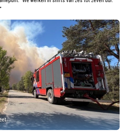
amepunt. “We werken in shifts van zes tot zeven uur.
”
eet