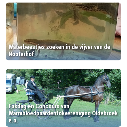
Waterbeestjes zoeken in de vijver van de
Nooterhof
Fokdag en Concours van
Warmbloedpaardenfokvereniging Oldebroek
e.o.