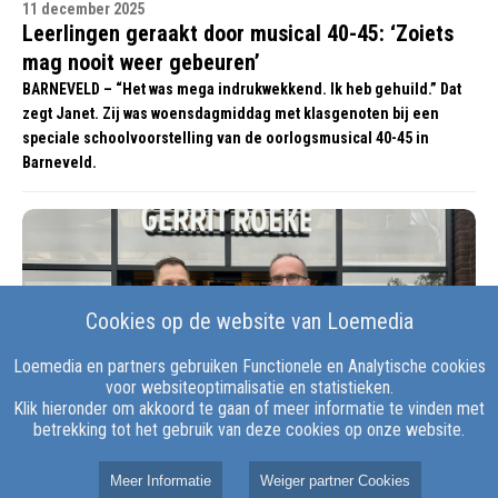
11 december 2025
Leerlingen geraakt door musical 40-45: ‘Zoiets
mag nooit weer gebeuren’
BARNEVELD – “Het was mega indrukwekkend. Ik heb gehuild.” Dat
zegt Janet. Zij was woensdagmiddag met klasgenoten bij een
speciale schoolvoorstelling van de oorlogsmusical 40-45 in
Barneveld.
Cookies op de website van Loemedia
Loemedia en partners gebruiken Functionele en Analytische cookies
voor websiteoptimalisatie en statistieken.
Klik hieronder om akkoord te gaan of meer informatie te vinden met
betrekking tot het gebruik van deze cookies op onze website.
17 november 2025
Jumbo Gerrit Roeke mooiste supermarkt van
Meer Informatie
Weiger partner Cookies