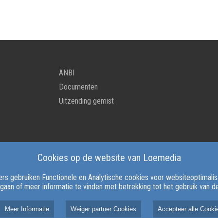
ANBI
Documenten
Uitzending gemist
Cookies op de website van Loemedia
rs gebruiken Functionele en Analytische cookies voor websiteoptimalisat
 gaan of meer informatie te vinden met betrekking tot het gebruik van 
026 Loemedia alle rechten voorbehouden. Aangedreven door
NieuwsNe
Meer Informatie
Weiger partner Cookies
Accepteer alle Cooki