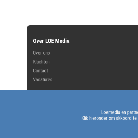
Over LOE Media
Over ons
Klachten
Contact
Vacatures
Loemedia en partne
Klik hieronder om akkoord te
© 2