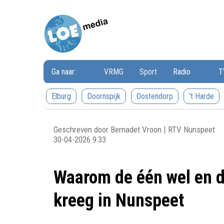
Loemedia
Loemedia
-
Weet
wat
er
speelt!
Ga naar:
VRMG
Sport
Radio
T
Elburg
Doornspijk
Oostendorp
't Harde
Geschreven door Bernadet Vroon | RTV Nunspeet
30-04-2026 9:33
Waarom de één wel en d
kreeg in Nunspeet