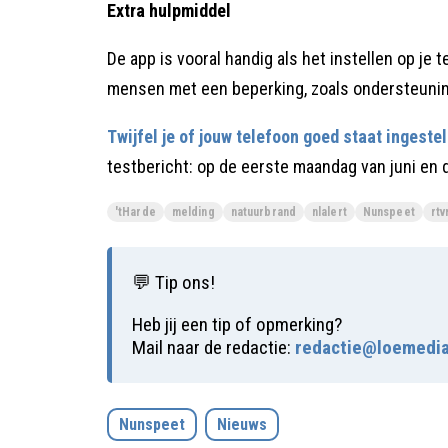
Extra hulpmiddel
De app is vooral handig als het instellen op je 
mensen met een beperking, zoals ondersteunin
Twijfel je of jouw telefoon goed staat ingeste
testbericht: op de eerste maandag van juni en 
'tHarde
melding
natuurbrand
nlalert
Nunspeet
rt
💬 Tip ons!
Heb jij een tip of opmerking?
Mail naar de redactie:
redactie@loemedia
Nunspeet
Nieuws