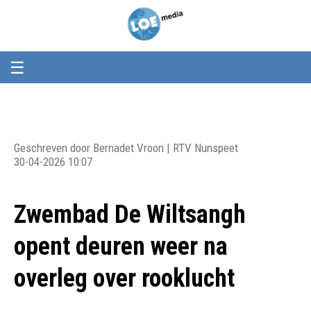
Loemedia
Loemedia
-
Weet
wat
er
☰
speelt!
Geschreven door Bernadet Vroon | RTV Nunspeet
30-04-2026 10:07
Zwembad De Wiltsangh
opent deuren weer na
overleg over rooklucht