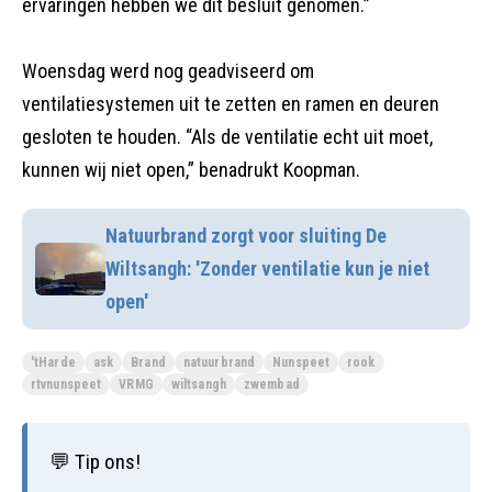
ervaringen hebben we dit besluit genomen.”
Woensdag werd nog geadviseerd om
ventilatiesystemen uit te zetten en ramen en deuren
gesloten te houden. “Als de ventilatie echt uit moet,
kunnen wij niet open,” benadrukt Koopman.
Natuurbrand zorgt voor sluiting De
Wiltsangh: 'Zonder ventilatie kun je niet
open'
'tHarde
ask
Brand
natuurbrand
Nunspeet
rook
rtvnunspeet
VRMG
wiltsangh
zwembad
💬 Tip ons!